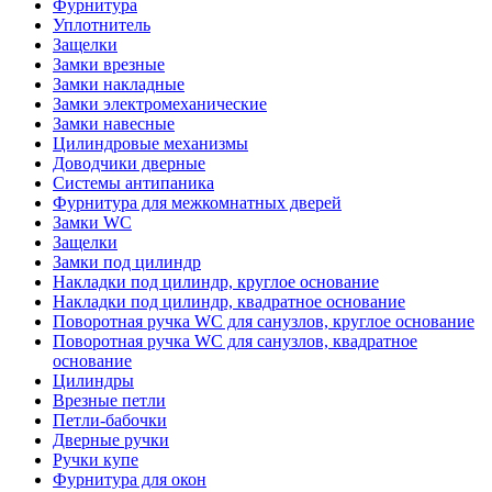
Фурнитура
Уплотнитель
Защелки
Замки врезные
Замки накладные
Замки электромеханические
Замки навесные
Цилиндровые механизмы
Доводчики дверные
Системы антипаника
Фурнитура для межкомнатных дверей
Замки WC
Защелки
Замки под цилиндр
Накладки под цилиндр, круглое основание
Накладки под цилиндр, квадратное основание
Поворотная ручка WC для санузлов, круглое основание
Поворотная ручка WC для санузлов, квадратное
основание
Цилиндры
Врезные петли
Петли-бабочки
Дверные ручки
Ручки купе
Фурнитура для окон