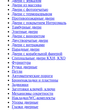
Двери с зеркалом
Двери из массива
Двери с фотопечатью
Двери с терморазрывом
Противопожарные двери
Двери с покрытием Нитроэмаль
Тамбурные двери
Элитные двери
Двери с виноритом
Двустворчатые двери
Двери с витражами
Парадные двери
Двери с корабельной фанерой
Специальные двери КХН, КХО
Фурнитура
Ручки дверные
Петли
Автоматические пороги
Броненакладки и пластины
Задвижки
Заготовки ключей, ключи
Механизмы секретности
Накладки/WC-комплекты
Упоры дверные
Глазки дверные