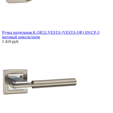
Ручка раздельная K.QR52.VESTA (VESTA QR) SN/CP-3
матовый никель/хром
1 419 руб.