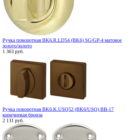
Ручка поворотная BK6.R.LD54 (BK6) SG/GP-4 матовое
золото/золото
1 363 руб.
Ручка поворотная BK6.K.USQ52 (BK6/USQ) BB-17
коричневая бронза
2 131 руб.