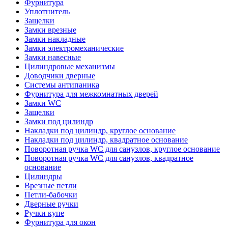
Фурнитура
Уплотнитель
Защелки
Замки врезные
Замки накладные
Замки электромеханические
Замки навесные
Цилиндровые механизмы
Доводчики дверные
Системы антипаника
Фурнитура для межкомнатных дверей
Замки WC
Защелки
Замки под цилиндр
Накладки под цилиндр, круглое основание
Накладки под цилиндр, квадратное основание
Поворотная ручка WC для санузлов, круглое основание
Поворотная ручка WC для санузлов, квадратное
основание
Цилиндры
Врезные петли
Петли-бабочки
Дверные ручки
Ручки купе
Фурнитура для окон