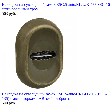
Накладка на сувальдный замок ESC.S-auto.RL/U/K.477 SSC-16
сатинрованный хром
563 руб.
Накладка на сувальдный замок ESC.S-auto/CRE/OV.13 (ESC-
13S) с авт. шторками AB зелёная бронза
540 руб.