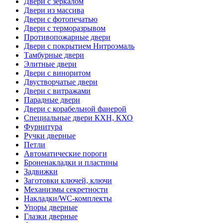
Двери с зеркалом
Двери из массива
Двери с фотопечатью
Двери с терморазрывом
Противопожарные двери
Двери с покрытием Нитроэмаль
Тамбурные двери
Элитные двери
Двери с виноритом
Двустворчатые двери
Двери с витражами
Парадные двери
Двери с корабельной фанерой
Специальные двери КХН, КХО
Фурнитура
Ручки дверные
Петли
Автоматические пороги
Броненакладки и пластины
Задвижки
Заготовки ключей, ключи
Механизмы секретности
Накладки/WC-комплекты
Упоры дверные
Глазки дверные