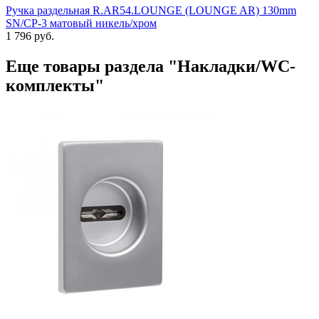
Ручка раздельная R.AR54.LOUNGE (LOUNGE AR) 130mm
SN/CP-3 матовый никель/хром
1 796 руб.
Еще товары раздела "Накладки/WC-
комплекты"