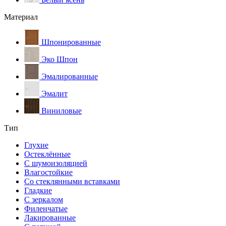
Материал
Шпонированные
Эко Шпон
Эмалированные
Эмалит
Виниловые
Тип
Глухие
Остеклённые
С шумоизоляцией
Влагостойкие
Со стеклянными вставками
Гладкие
С зеркалом
Филенчатые
Лакированные