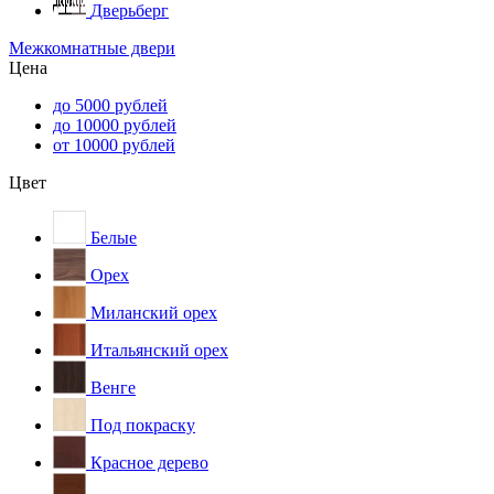
Дверьберг
Межкомнатные двери
Цена
до 5000 рублей
до 10000 рублей
от 10000 рублей
Цвет
Белые
Орех
Миланский орех
Итальянский орех
Венге
Под покраску
Красное дерево