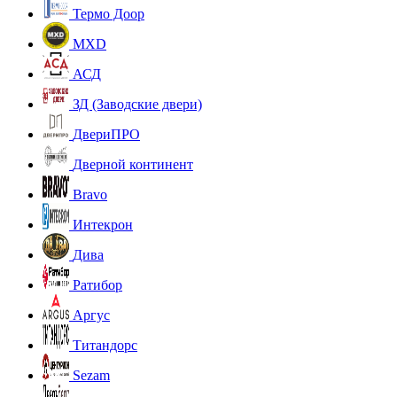
Термо Доор
MXD
АСД
ЗД (Заводские двери)
ДвериПРО
Дверной континент
Bravo
Интекрон
Дива
Ратибор
Аргус
Титандорс
Sezam