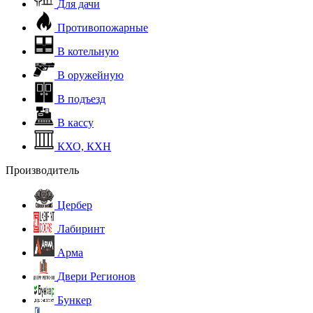
Для дачи
Противопожарные
В котельную
В оружейную
В подъезд
В кассу
КХО, КХН
Производитель
Цербер
Лабиринт
Арма
Двери Регионов
Бункер