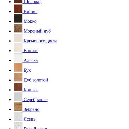
Шоколад
Вишня
Мокко
Мореный дуб
Кремового цвета
Ваниль
Аляска
Бук
Дуб золотой
Коньяк
Серебряные
Зебрано
Ясень
Белый ясень