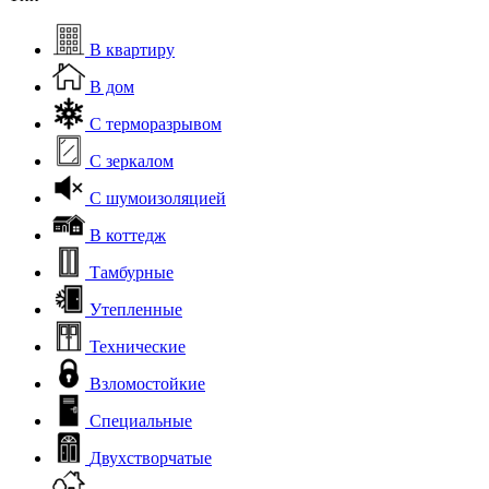
В квартиру
В дом
С терморазрывом
С зеркалом
С шумоизоляцией
В коттедж
Тамбурные
Утепленные
Технические
Взломостойкие
Специальные
Двухстворчатые