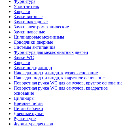
Фурнитура
Уплотнитель
Защелки
Замки врезные
Замки накладные
Замки электромеханические
Замки навесные
Цилиндровые механизмы
Доводчики дверные
Системы антипаника
Фурнитура для межкомнатных дверей
Замки WC
Защелки
Замки под цилиндр
Накладки под цилиндр, круглое основание
Накладки под цилиндр, квадратное основание
Поворотная ручка WC для санузлов, круглое основание
Поворотная ручка WC для санузлов, квадратное
основание
Цилиндры
Врезные петли
Петли-бабочки
Дверные ручки
Ручки купе
Фурнитура для окон