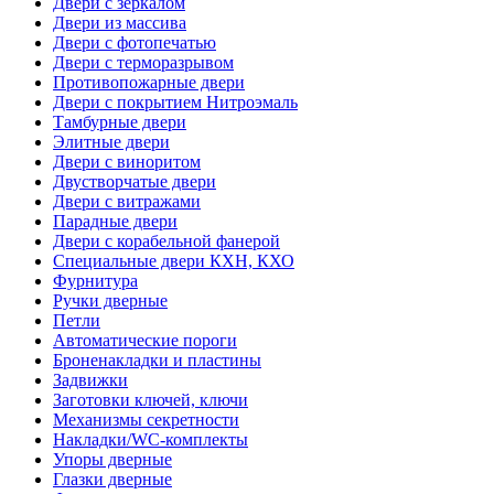
Двери с зеркалом
Двери из массива
Двери с фотопечатью
Двери с терморазрывом
Противопожарные двери
Двери с покрытием Нитроэмаль
Тамбурные двери
Элитные двери
Двери с виноритом
Двустворчатые двери
Двери с витражами
Парадные двери
Двери с корабельной фанерой
Специальные двери КХН, КХО
Фурнитура
Ручки дверные
Петли
Автоматические пороги
Броненакладки и пластины
Задвижки
Заготовки ключей, ключи
Механизмы секретности
Накладки/WC-комплекты
Упоры дверные
Глазки дверные