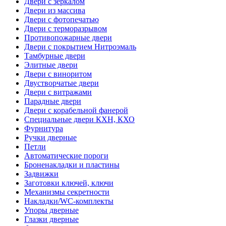
Двери с зеркалом
Двери из массива
Двери с фотопечатью
Двери с терморазрывом
Противопожарные двери
Двери с покрытием Нитроэмаль
Тамбурные двери
Элитные двери
Двери с виноритом
Двустворчатые двери
Двери с витражами
Парадные двери
Двери с корабельной фанерой
Специальные двери КХН, КХО
Фурнитура
Ручки дверные
Петли
Автоматические пороги
Броненакладки и пластины
Задвижки
Заготовки ключей, ключи
Механизмы секретности
Накладки/WC-комплекты
Упоры дверные
Глазки дверные