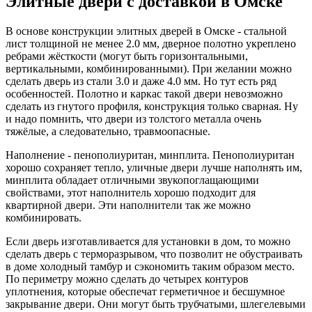
Элитные двери с доставкой в Омске
В основе конструкции элитных дверей в Омске - стальной
лист толщиной не менее 2.0 мм, дверное полотно укреплено
ребрами жёсткости (могут быть горизонтальными,
вертикальными, комбинированными). При желании можно
сделать дверь из стали 3.0 и даже 4.0 мм. Но тут есть ряд
особенностей. Полотно и каркас такой двери невозможно
сделать из гнутого профиля, конструкция только сварная. Ну
и надо помнить, что двери из толстого металла очень
тяжёлые, а следовательно, травмоопасные.
Наполнение - пенополиуритан, минплита. Пенополиуритан
хорошо сохраняет тепло, уличные двери лучше наполнять им,
минплита обладает отличными звукопоглащающими
свойствами, этот наполнитель хорошо подходит для
квартирной двери. Эти наполнители так же можно
комбинировать.
Если дверь изготавливается для установки в дом, то можно
сделать дверь с терморазрывом, что позволит не обустраивать
в доме холодный тамбур и сэкономить таким образом место.
По периметру можно сделать до четырех контуров
уплотнения, которые обеспечат герметичное и бесшумное
закрывание двери. Они могут быть трубчатыми, шлегелевыми