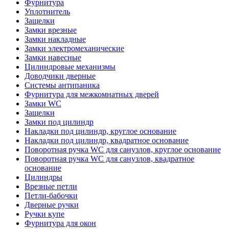
Фурнитура
Уплотнитель
Защелки
Замки врезные
Замки накладные
Замки электромеханические
Замки навесные
Цилиндровые механизмы
Доводчики дверные
Системы антипаника
Фурнитура для межкомнатных дверей
Замки WC
Защелки
Замки под цилиндр
Накладки под цилиндр, круглое основание
Накладки под цилиндр, квадратное основание
Поворотная ручка WC для санузлов, круглое основание
Поворотная ручка WC для санузлов, квадратное
основание
Цилиндры
Врезные петли
Петли-бабочки
Дверные ручки
Ручки купе
Фурнитура для окон