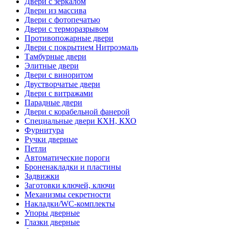
Двери с зеркалом
Двери из массива
Двери с фотопечатью
Двери с терморазрывом
Противопожарные двери
Двери с покрытием Нитроэмаль
Тамбурные двери
Элитные двери
Двери с виноритом
Двустворчатые двери
Двери с витражами
Парадные двери
Двери с корабельной фанерой
Специальные двери КХН, КХО
Фурнитура
Ручки дверные
Петли
Автоматические пороги
Броненакладки и пластины
Задвижки
Заготовки ключей, ключи
Механизмы секретности
Накладки/WC-комплекты
Упоры дверные
Глазки дверные