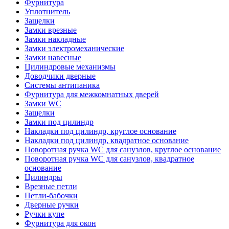
Фурнитура
Уплотнитель
Защелки
Замки врезные
Замки накладные
Замки электромеханические
Замки навесные
Цилиндровые механизмы
Доводчики дверные
Системы антипаника
Фурнитура для межкомнатных дверей
Замки WC
Защелки
Замки под цилиндр
Накладки под цилиндр, круглое основание
Накладки под цилиндр, квадратное основание
Поворотная ручка WC для санузлов, круглое основание
Поворотная ручка WC для санузлов, квадратное
основание
Цилиндры
Врезные петли
Петли-бабочки
Дверные ручки
Ручки купе
Фурнитура для окон