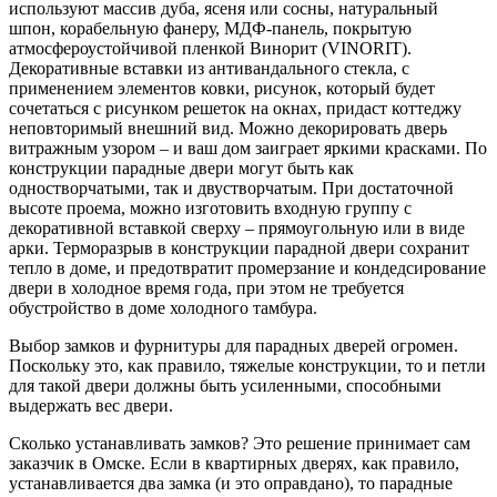
используют массив дуба, ясеня или сосны, натуральный
шпон, корабельную фанеру, МДФ-панель, покрытую
атмосфероустойчивой пленкой Винорит (VINORIT).
Декоративные вставки из антивандального стекла, с
применением элементов ковки, рисунок, который будет
сочетаться с рисунком решеток на окнах, придаст коттеджу
неповторимый внешний вид. Можно декорировать дверь
витражным узором – и ваш дом заиграет яркими красками. По
конструкции парадные двери могут быть как
одностворчатыми, так и двустворчатым. При достаточной
высоте проема, можно изготовить входную группу с
декоративной вставкой сверху – прямоугольную или в виде
арки. Терморазрыв в конструкции парадной двери сохранит
тепло в доме, и предотвратит промерзание и кондедсирование
двери в холодное время года, при этом не требуется
обустройство в доме холодного тамбура.
Выбор замков и фурнитуры для парадных дверей огромен.
Поскольку это, как правило, тяжелые конструкции, то и петли
для такой двери должны быть усиленными, способными
выдержать вес двери.
Сколько устанавливать замков? Это решение принимает сам
заказчик в Омске. Если в квартирных дверях, как правило,
устанавливается два замка (и это оправдано), то парадные