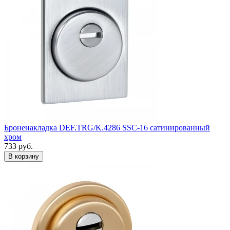
Броненакладка DEF.TRG/K.4286 SSC-16 сатинированный
хром
733
руб.