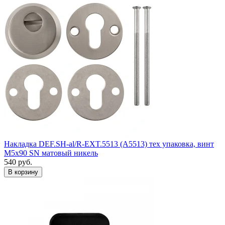
Накладка DEF.SH-al/R-EXT.5513 (A5513) тех упаковка, винт
M5x90 SN матовый никель
540
руб.