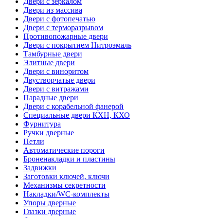
Двери с зеркалом
Двери из массива
Двери с фотопечатью
Двери с терморазрывом
Противопожарные двери
Двери с покрытием Нитроэмаль
Тамбурные двери
Элитные двери
Двери с виноритом
Двустворчатые двери
Двери с витражами
Парадные двери
Двери с корабельной фанерой
Специальные двери КХН, КХО
Фурнитура
Ручки дверные
Петли
Автоматические пороги
Броненакладки и пластины
Задвижки
Заготовки ключей, ключи
Механизмы секретности
Накладки/WC-комплекты
Упоры дверные
Глазки дверные