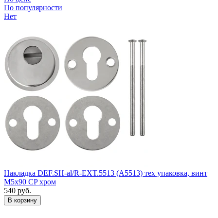
По популярности
Нет
Накладка DEF.SH-al/R-EXT.5513 (A5513) тех упаковка, винт
M5x90 CP хром
540
руб.