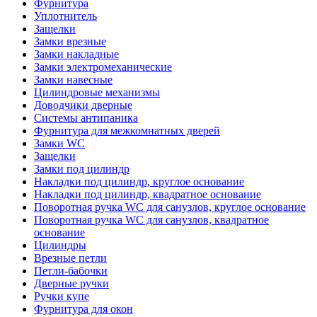
Фурнитура
Уплотнитель
Защелки
Замки врезные
Замки накладные
Замки электромеханические
Замки навесные
Цилиндровые механизмы
Доводчики дверные
Системы антипаника
Фурнитура для межкомнатных дверей
Замки WC
Защелки
Замки под цилиндр
Накладки под цилиндр, круглое основание
Накладки под цилиндр, квадратное основание
Поворотная ручка WC для санузлов, круглое основание
Поворотная ручка WC для санузлов, квадратное
основание
Цилиндры
Врезные петли
Петли-бабочки
Дверные ручки
Ручки купе
Фурнитура для окон