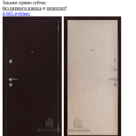
Закажи прямо сейчас
без первого взноса
и
переплат
!
4 665
руб/мес