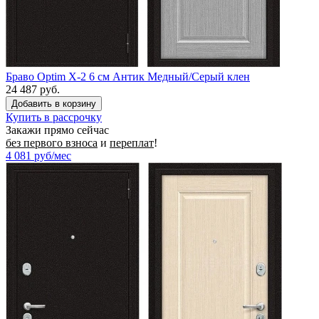
Браво Optim X-2 6 см Антик Медный/Серый клен
24 487 руб.
Купить в рассрочку
Закажи прямо сейчас
без первого взноса
и
переплат
!
4 081
руб/мес