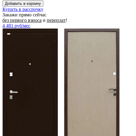
Купить в рассрочку
Закажи прямо сейчас
без первого взноса
и
переплат
!
4 481
руб/мес