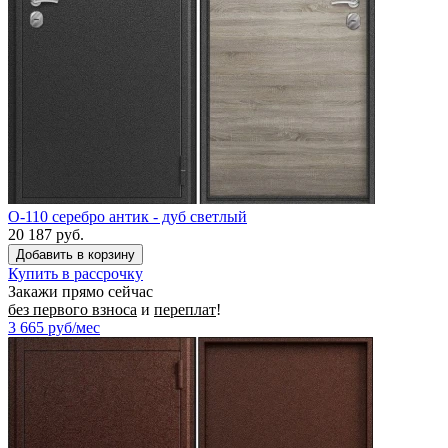
O-110 серебро антик - дуб светлый
20 187 руб.
Купить в рассрочку
Закажи прямо сейчас
без первого взноса
и
переплат
!
3 665
руб/мес