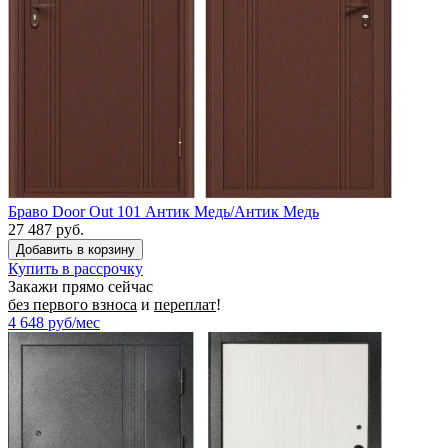
Браво Door Out 101 Антик Медь/Антик Медь
27 487 руб.
Купить в рассрочку
Закажи прямо сейчас
без первого взноса
и
переплат
!
4 648
руб/мес