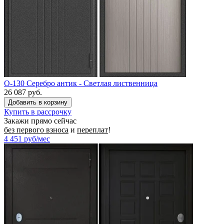
O-130 Серебро антик - Светлая лиственница
26 087 руб.
Купить в рассрочку
Закажи прямо сейчас
без первого взноса
и
переплат
!
4 451
руб/мес