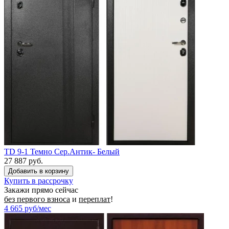
TD 9-1 Темно Сер.Антик- Белый
27 887 руб.
Купить в рассрочку
Закажи прямо сейчас
без первого взноса
и
переплат
!
4 665
руб/мес