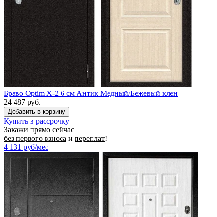
Браво Optim X-2 6 см Антик Медный/Бежевый клен
24 487 руб.
Купить в рассрочку
Закажи прямо сейчас
без первого взноса
и
переплат
!
4 131
руб/мес