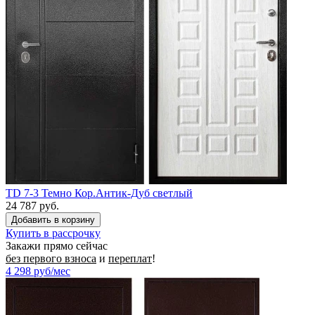
TD 7-3 Темно Кор.Антик-Дуб светлый
24 787 руб.
Купить в рассрочку
Закажи прямо сейчас
без первого взноса
и
переплат
!
4 298
руб/мес