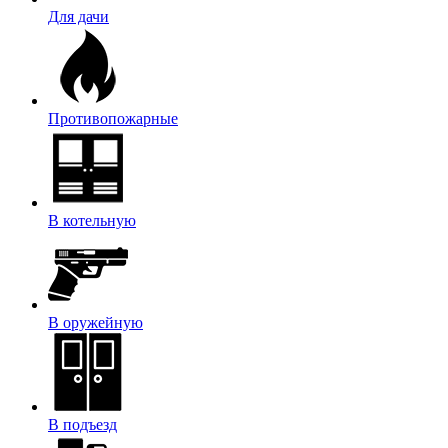
Для дачи
Противопожарные
В котельную
В оружейную
В подъезд