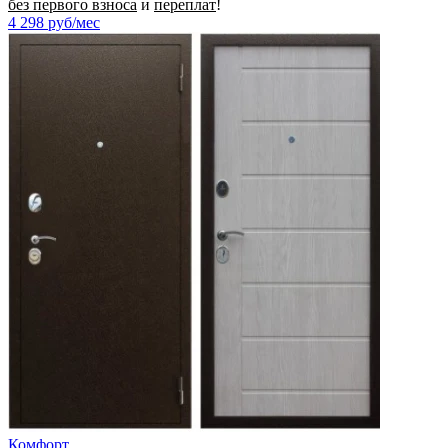
без первого взноса
и
переплат
!
4 298
руб/мес
Комфорт