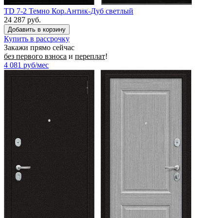
TD 7-2 Темно Кор.Антик-Дуб светлый
24 287 руб.
Купить в рассрочку
Закажи прямо сейчас
без первого взноса
и
переплат
!
4 081
руб/мес