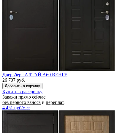
Дверьберг АЛТАЙ А60 ВЕНГЕ
26 707 руб.
Купить в рассрочку
Закажи прямо сейчас
без первого взноса
и
переплат
!
4 451
руб/мес