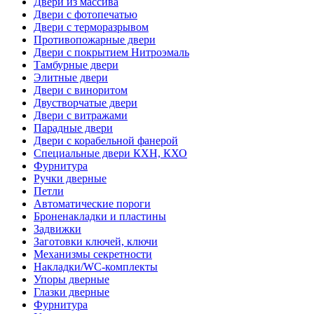
Двери из массива
Двери с фотопечатью
Двери с терморазрывом
Противопожарные двери
Двери с покрытием Нитроэмаль
Тамбурные двери
Элитные двери
Двери с виноритом
Двустворчатые двери
Двери с витражами
Парадные двери
Двери с корабельной фанерой
Специальные двери КХН, КХО
Фурнитура
Ручки дверные
Петли
Автоматические пороги
Броненакладки и пластины
Задвижки
Заготовки ключей, ключи
Механизмы секретности
Накладки/WC-комплекты
Упоры дверные
Глазки дверные
Фурнитура