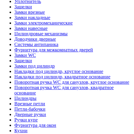
Уплотнитель
Защелки
Замки врезные
Замки накладные
Замки электромеханические
Замки навесные
Цилиндровые механизмы
Доводчики дверные
Системы антипаника
Фурнитура для межкомнатных дверей
Замки WC
Защелки
Замки под цилиндр
Накладки под цилиндр, круглое основание
Накладки под цилиндр, квадратное основание
Поворотная ручка WC для санузлов, круглое основание
Поворотная ручка WC для санузлов, квадратное
основание
Цилиндры
Врезные петли
Петли-бабочки
Дверные ручки
Ручки купе
Фурнитура для окон
Кухни