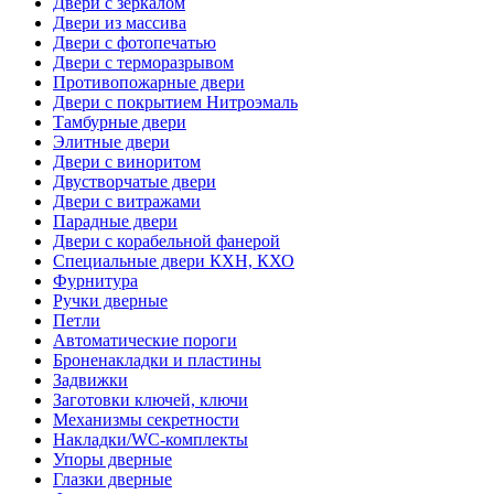
Двери с зеркалом
Двери из массива
Двери с фотопечатью
Двери с терморазрывом
Противопожарные двери
Двери с покрытием Нитроэмаль
Тамбурные двери
Элитные двери
Двери с виноритом
Двустворчатые двери
Двери с витражами
Парадные двери
Двери с корабельной фанерой
Специальные двери КХН, КХО
Фурнитура
Ручки дверные
Петли
Автоматические пороги
Броненакладки и пластины
Задвижки
Заготовки ключей, ключи
Механизмы секретности
Накладки/WC-комплекты
Упоры дверные
Глазки дверные