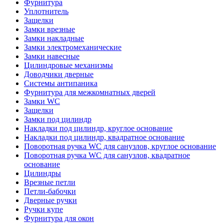
Фурнитура
Уплотнитель
Защелки
Замки врезные
Замки накладные
Замки электромеханические
Замки навесные
Цилиндровые механизмы
Доводчики дверные
Системы антипаника
Фурнитура для межкомнатных дверей
Замки WC
Защелки
Замки под цилиндр
Накладки под цилиндр, круглое основание
Накладки под цилиндр, квадратное основание
Поворотная ручка WC для санузлов, круглое основание
Поворотная ручка WC для санузлов, квадратное
основание
Цилиндры
Врезные петли
Петли-бабочки
Дверные ручки
Ручки купе
Фурнитура для окон