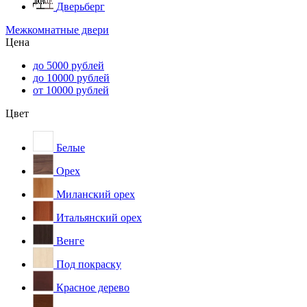
Дверьберг
Межкомнатные двери
Цена
до 5000 рублей
до 10000 рублей
от 10000 рублей
Цвет
Белые
Орех
Миланский орех
Итальянский орех
Венге
Под покраску
Красное дерево