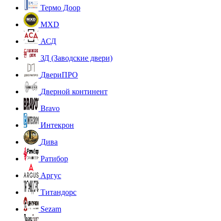
Термо Доор
MXD
АСД
ЗД (Заводские двери)
ДвериПРО
Дверной континент
Bravo
Интекрон
Дива
Ратибор
Аргус
Титандорс
Sezam