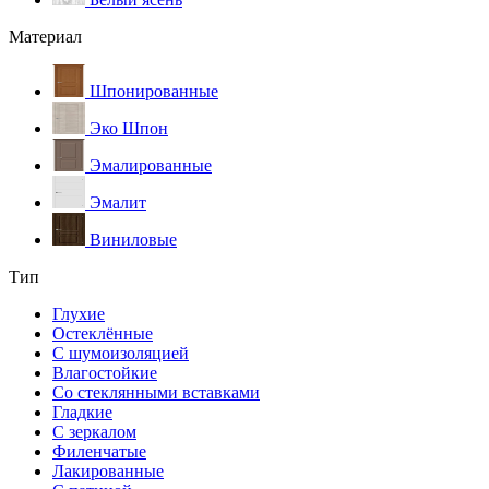
Материал
Шпонированные
Эко Шпон
Эмалированные
Эмалит
Виниловые
Тип
Глухие
Остеклённые
С шумоизоляцией
Влагостойкие
Со стеклянными вставками
Гладкие
С зеркалом
Филенчатые
Лакированные