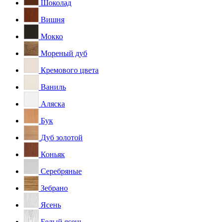
Шоколад
Вишня
Мокко
Мореный дуб
Кремового цвета
Ваниль
Аляска
Бук
Дуб золотой
Коньяк
Серебряные
Зебрано
Ясень
Белый ясень