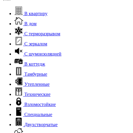
В квартиру
В дом
С терморазрывом
С зеркалом
С шумоизоляцией
В коттедж
Тамбурные
Утепленные
Технические
Взломостойкие
Специальные
Двухстворчатые