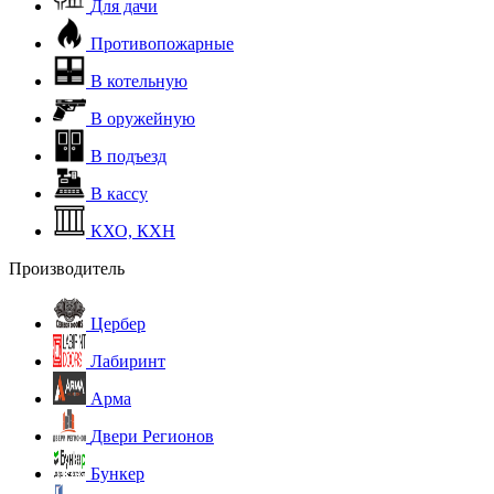
Для дачи
Противопожарные
В котельную
В оружейную
В подъезд
В кассу
КХО, КХН
Производитель
Цербер
Лабиринт
Арма
Двери Регионов
Бункер