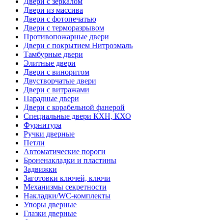
Двери с зеркалом
Двери из массива
Двери с фотопечатью
Двери с терморазрывом
Противопожарные двери
Двери с покрытием Нитроэмаль
Тамбурные двери
Элитные двери
Двери с виноритом
Двустворчатые двери
Двери с витражами
Парадные двери
Двери с корабельной фанерой
Специальные двери КХН, КХО
Фурнитура
Ручки дверные
Петли
Автоматические пороги
Броненакладки и пластины
Задвижки
Заготовки ключей, ключи
Механизмы секретности
Накладки/WC-комплекты
Упоры дверные
Глазки дверные