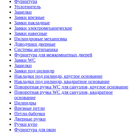
Фурнитура
Уплотнитель
Защелки
Замки врезные
Замки накладные
Замки электромеханические
Замки навесные
Цилиндровые механизмы
Доводчики дверные
Системы антипаника
Фурнитура для межкомнатных дверей
Замки WC
Защелки
Замки под цилиндр
Накладки под цилиндр, круглое основание
Накладки под цилиндр, квадратное основание
Поворотная ручка WC для санузлов, круглое основание
Поворотная ручка WC для санузлов, квадратное
основание
Цилиндры
Врезные петли
Петли-бабочки
Дверные ручки
Ручки купе
Фурнитура для окон