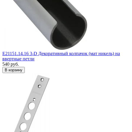
E21151.14.16 3-D Декоративный колпачок (мат никель) на
ввертные петли
540
руб.