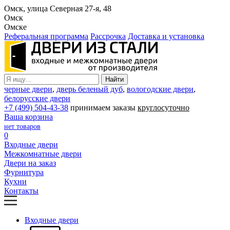
Омск, улица Северная 27-я, 48
Омск
Омске
Реферальная программа
Рассрочка
Доставка и установка
черные двери
,
дверь беленый дуб
,
вологодские двери
,
белорусские двери
+7 (499) 504-43-38
принимаем заказы
круглосуточно
Ваша корзина
нет товаров
0
Входные двери
Межкомнатные двери
Двери на заказ
Фурнитура
Кухни
Контакты
Входные двери