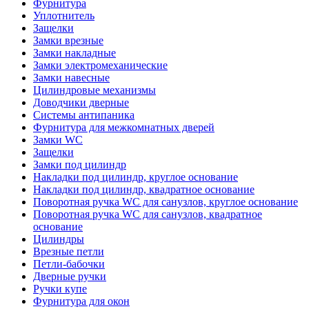
Фурнитура
Уплотнитель
Защелки
Замки врезные
Замки накладные
Замки электромеханические
Замки навесные
Цилиндровые механизмы
Доводчики дверные
Системы антипаника
Фурнитура для межкомнатных дверей
Замки WC
Защелки
Замки под цилиндр
Накладки под цилиндр, круглое основание
Накладки под цилиндр, квадратное основание
Поворотная ручка WC для санузлов, круглое основание
Поворотная ручка WC для санузлов, квадратное
основание
Цилиндры
Врезные петли
Петли-бабочки
Дверные ручки
Ручки купе
Фурнитура для окон