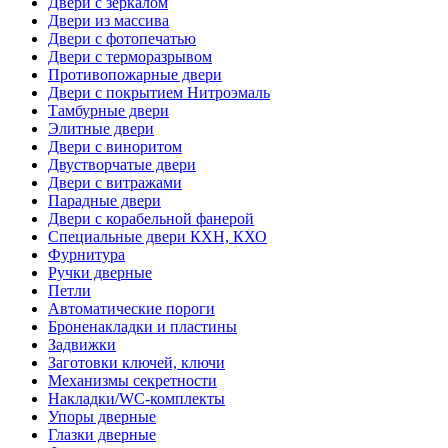
Двери с зеркалом
Двери из массива
Двери с фотопечатью
Двери с терморазрывом
Противопожарные двери
Двери с покрытием Нитроэмаль
Тамбурные двери
Элитные двери
Двери с виноритом
Двустворчатые двери
Двери с витражами
Парадные двери
Двери с корабельной фанерой
Специальные двери КХН, КХО
Фурнитура
Ручки дверные
Петли
Автоматические пороги
Броненакладки и пластины
Задвижки
Заготовки ключей, ключи
Механизмы секретности
Накладки/WC-комплекты
Упоры дверные
Глазки дверные