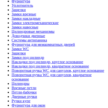
Фурнитура
Уплотнитель
Защелки
Замки врезные
Замки накладные
Замки электромеханические
Замки навесные
Цилиндровые механизмы
Доводчики дверные
Системы антипаника
Фурнитура для межкомнатных дверей
Замки WC
Защелки
Замки под цилиндр
Накладки под цилиндр, круглое основание
Накладки под цилиндр, квадратное основание
Поворотная ручка WC для санузлов, круглое основание
Поворотная ручка WC для санузлов, квадратное
основание
Цилиндры
Врезные петли
Петли-бабочки
Дверные ручки
Ручки купе
Фурнитура для окон