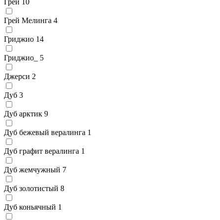
Грей
10
Грей Мелинга
4
Гриджио
14
Гриджио_
5
Джерси
2
Дуб
3
Дуб арктик
9
Дуб бежевый вералинга
1
Дуб графит вералинга
1
Дуб жемчужный
7
Дуб золотистый
8
Дуб коньячный
1