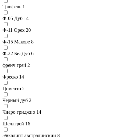
Трюфель
1
Ф-05 Дуб
14
Ф-11 Орех
20
Ф-15 Макоре
8
Ф-22 БелДуб
6
френч грей
2
Фреско
14
Цементо
2
Черный дуб
2
Чиаро гриджио
14
Шеллгрей
16
Эвкалипт австралийский
8