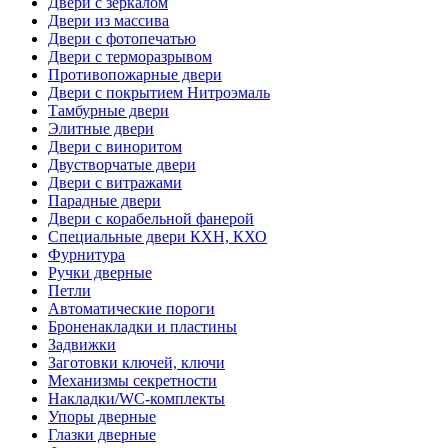
Двери с зеркалом
Двери из массива
Двери с фотопечатью
Двери с терморазрывом
Противопожарные двери
Двери с покрытием Нитроэмаль
Тамбурные двери
Элитные двери
Двери с виноритом
Двустворчатые двери
Двери с витражами
Парадные двери
Двери с корабельной фанерой
Специальные двери КХН, КХО
Фурнитура
Ручки дверные
Петли
Автоматические пороги
Броненакладки и пластины
Задвижки
Заготовки ключей, ключи
Механизмы секретности
Накладки/WC-комплекты
Упоры дверные
Глазки дверные