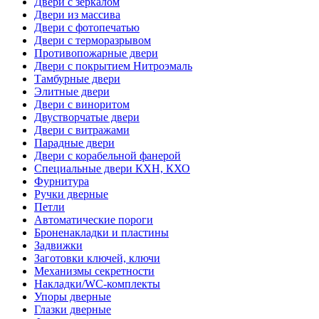
Двери с зеркалом
Двери из массива
Двери с фотопечатью
Двери с терморазрывом
Противопожарные двери
Двери с покрытием Нитроэмаль
Тамбурные двери
Элитные двери
Двери с виноритом
Двустворчатые двери
Двери с витражами
Парадные двери
Двери с корабельной фанерой
Специальные двери КХН, КХО
Фурнитура
Ручки дверные
Петли
Автоматические пороги
Броненакладки и пластины
Задвижки
Заготовки ключей, ключи
Механизмы секретности
Накладки/WC-комплекты
Упоры дверные
Глазки дверные