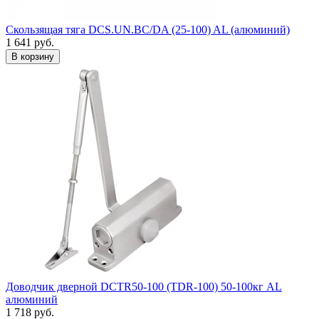
Скользящая тяга DCS.UN.BC/DA (25-100) AL (алюминий)
1 641
руб.
Доводчик дверной DCTR50-100 (TDR-100) 50-100кг AL
алюминий
1 718
руб.