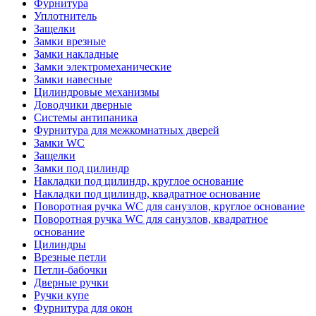
Фурнитура
Уплотнитель
Защелки
Замки врезные
Замки накладные
Замки электромеханические
Замки навесные
Цилиндровые механизмы
Доводчики дверные
Системы антипаника
Фурнитура для межкомнатных дверей
Замки WC
Защелки
Замки под цилиндр
Накладки под цилиндр, круглое основание
Накладки под цилиндр, квадратное основание
Поворотная ручка WC для санузлов, круглое основание
Поворотная ручка WC для санузлов, квадратное
основание
Цилиндры
Врезные петли
Петли-бабочки
Дверные ручки
Ручки купе
Фурнитура для окон