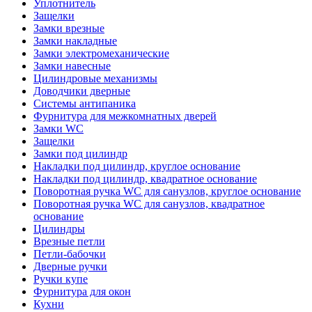
Уплотнитель
Защелки
Замки врезные
Замки накладные
Замки электромеханические
Замки навесные
Цилиндровые механизмы
Доводчики дверные
Системы антипаника
Фурнитура для межкомнатных дверей
Замки WC
Защелки
Замки под цилиндр
Накладки под цилиндр, круглое основание
Накладки под цилиндр, квадратное основание
Поворотная ручка WC для санузлов, круглое основание
Поворотная ручка WC для санузлов, квадратное
основание
Цилиндры
Врезные петли
Петли-бабочки
Дверные ручки
Ручки купе
Фурнитура для окон
Кухни