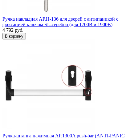
Ручка накладная AP.H-136 для дверей с антипаникой с
фиксацией ключом SL-серебро (для 1700В и 1900B)
4 792
руб.
Ручка-штанга нажимная AP.1300A push-bar (ANTI-PANIC