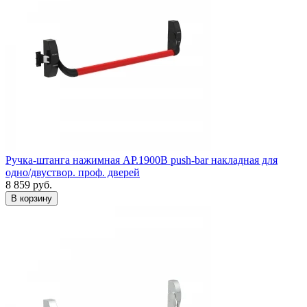
Ручка-штанга нажимная AP.1900B push-bar накладная для
одно/двуствор. проф. дверей
8 859
руб.