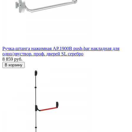
Ручка-штанга нажимная AP.1900B push-bar накладная для
одно/двуствор. проф. дверей SL серебро
8 859
руб.