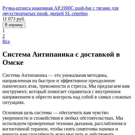
Ручка-штанга нажимная AP.1900C push-bar с тягами для
двухстворчатых проф. дверей SL серебро
11 073
руб.
1
2
Все
Система Антипаника с доставкой в
Омске
Система Антипаника — это уникальная методика,
направленная на быстрое и эффективное преодоление
панических атак, тревожности и стресса. Мы предлагаем вам
инструмент, который помогает справиться с внутренним
напряжением и обрести контроль над собой в самых сложных
ситуациях.
Основная цель системы — обеспечить вам чувство
уверенности и спокойствия в любых обстоятельствах. Мы
используем проверенные техники дыхания, расслабления и
когнитивной терапии, чтобы снять симптомы паники и
вернуть вам способность ясно мыслить и действовать.