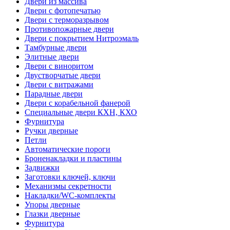
Двери из массива
Двери с фотопечатью
Двери с терморазрывом
Противопожарные двери
Двери с покрытием Нитроэмаль
Тамбурные двери
Элитные двери
Двери с виноритом
Двустворчатые двери
Двери с витражами
Парадные двери
Двери с корабельной фанерой
Специальные двери КХН, КХО
Фурнитура
Ручки дверные
Петли
Автоматические пороги
Броненакладки и пластины
Задвижки
Заготовки ключей, ключи
Механизмы секретности
Накладки/WC-комплекты
Упоры дверные
Глазки дверные
Фурнитура