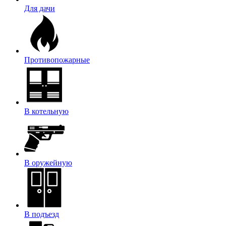
Для дачи
Противопожарные
В котельную
В оружейную
В подъезд