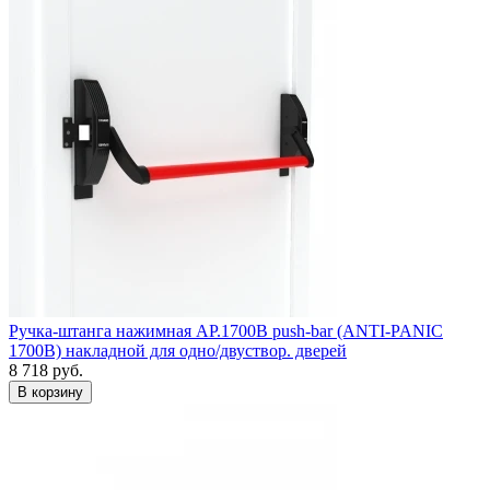
Ручка-штанга нажимная AP.1700B push-bar (ANTI-PANIC
1700В) накладной для одно/двуствор. дверей
8 718
руб.