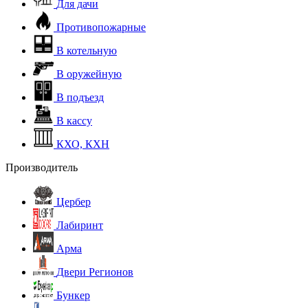
Для дачи
Противопожарные
В котельную
В оружейную
В подъезд
В кассу
КХО, КХН
Производитель
Цербер
Лабиринт
Арма
Двери Регионов
Бункер