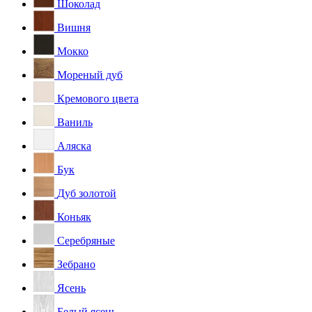
Шоколад
Вишня
Мокко
Мореный дуб
Кремового цвета
Ваниль
Аляска
Бук
Дуб золотой
Коньяк
Серебряные
Зебрано
Ясень
Белый ясень