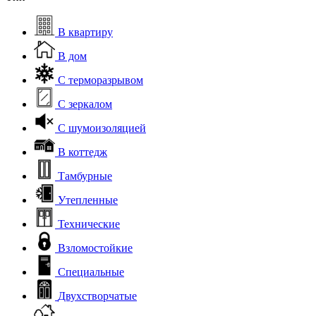
В квартиру
В дом
С терморазрывом
С зеркалом
С шумоизоляцией
В коттедж
Тамбурные
Утепленные
Технические
Взломостойкие
Специальные
Двухстворчатые