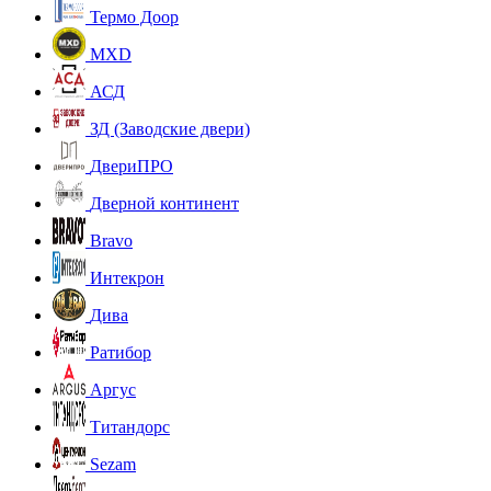
Термо Доор
MXD
АСД
ЗД (Заводские двери)
ДвериПРО
Дверной континент
Bravo
Интекрон
Дива
Ратибор
Аргус
Титандорс
Sezam