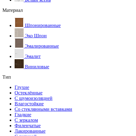
Материал
Шпонированные
Эко Шпон
Эмалированные
Эмалит
Виниловые
Тип
Глухие
Остеклённые
С шумоизоляцией
Влагостойкие
Со стеклянными вставками
Гладкие
С зеркалом
Филенчатые
Лакированные