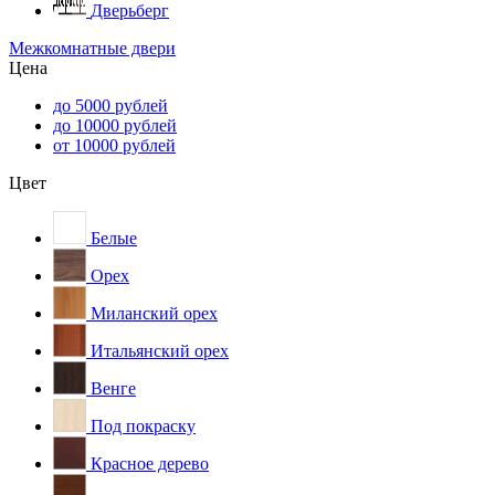
Дверьберг
Межкомнатные двери
Цена
до 5000 рублей
до 10000 рублей
от 10000 рублей
Цвет
Белые
Орех
Миланский орех
Итальянский орех
Венге
Под покраску
Красное дерево