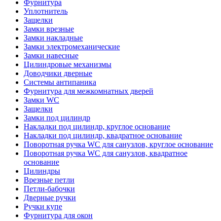
Фурнитура
Уплотнитель
Защелки
Замки врезные
Замки накладные
Замки электромеханические
Замки навесные
Цилиндровые механизмы
Доводчики дверные
Системы антипаника
Фурнитура для межкомнатных дверей
Замки WC
Защелки
Замки под цилиндр
Накладки под цилиндр, круглое основание
Накладки под цилиндр, квадратное основание
Поворотная ручка WC для санузлов, круглое основание
Поворотная ручка WC для санузлов, квадратное
основание
Цилиндры
Врезные петли
Петли-бабочки
Дверные ручки
Ручки купе
Фурнитура для окон