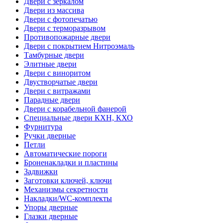
Двери с зеркалом
Двери из массива
Двери с фотопечатью
Двери с терморазрывом
Противопожарные двери
Двери с покрытием Нитроэмаль
Тамбурные двери
Элитные двери
Двери с виноритом
Двустворчатые двери
Двери с витражами
Парадные двери
Двери с корабельной фанерой
Специальные двери КХН, КХО
Фурнитура
Ручки дверные
Петли
Автоматические пороги
Броненакладки и пластины
Задвижки
Заготовки ключей, ключи
Механизмы секретности
Накладки/WC-комплекты
Упоры дверные
Глазки дверные