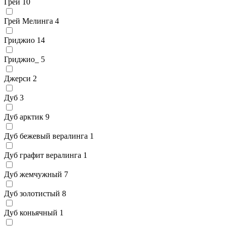
Грей
10
Грей Мелинга
4
Гриджио
14
Гриджио_
5
Джерси
2
Дуб
3
Дуб арктик
9
Дуб бежевый вералинга
1
Дуб графит вералинга
1
Дуб жемчужный
7
Дуб золотистый
8
Дуб коньячный
1