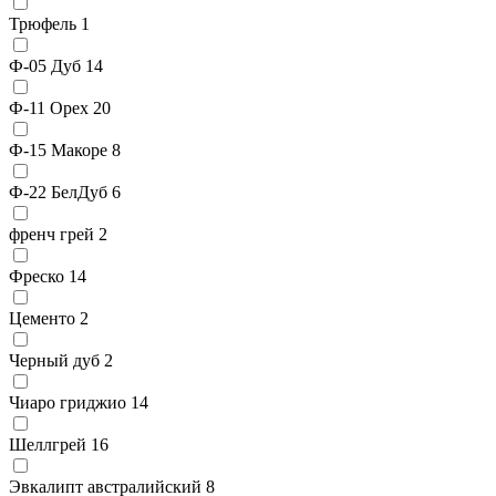
Трюфель
1
Ф-05 Дуб
14
Ф-11 Орех
20
Ф-15 Макоре
8
Ф-22 БелДуб
6
френч грей
2
Фреско
14
Цементо
2
Черный дуб
2
Чиаро гриджио
14
Шеллгрей
16
Эвкалипт австралийский
8