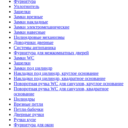
Фурнитура
Уплотнитель
Защелки
Замки врезные
Замки накладные
Замки электромеханические
Замки навесные
Цилиндровые механизмы
Доводчики дверные
Системы антипаника
Фурнитура для межкомнатных дверей
Замки WC
Защелки
Замки под цилиндр
Накладки под цилиндр, круглое основание
Накладки под цилиндр, квадратное основание
Поворотная ручка WC для санузлов, круглое основание
Поворотная ручка WC для санузлов, квадратное
основание
Цилиндры
Врезные петли
Петли-бабочки
Дверные ручки
Ручки купе
Фурнитура для окон