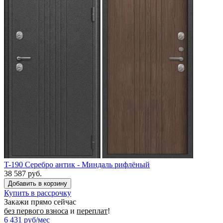
T-190 Серебро антик - Миндаль рифлёный
38 587 руб.
Купить в рассрочку
Закажи прямо сейчас
без первого взноса
и
переплат
!
6 431
руб/мес