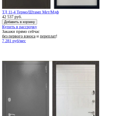
ТД 11-4 Термо/Штамп Мет/Мдф
42 537 руб.
Купить в рассрочку
Закажи прямо сейчас
без первого взноса
и
переплат
!
7 281
руб/мес