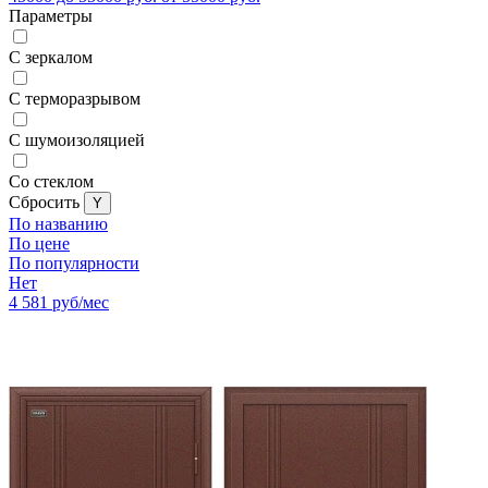
Параметры
С зеркалом
С терморазрывом
С шумоизоляцией
Со стеклом
Cбросить
По названию
По цене
По популярности
Нет
4 581
руб/мес