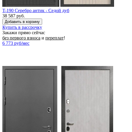
T-190 Серебро антик - Седой дуб
38 587 руб.
Купить в рассрочку
Закажи прямо сейчас
без первого взноса
и
переплат
!
6 773
руб/мес