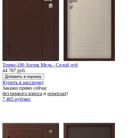
Термо-100 Антик Медь - Седой дуб
44 787 руб.
Купить в рассрочку
Закажи прямо сейчас
без первого взноса
и
переплат
!
7 465
руб/мес