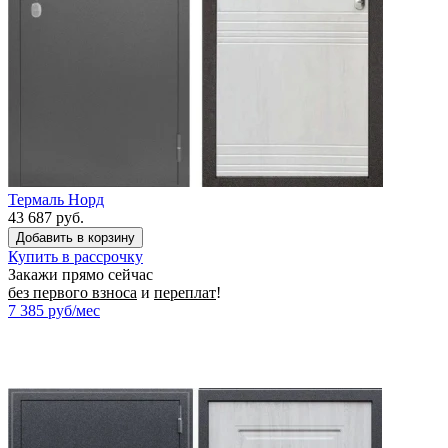
Термаль Норд
43 687 руб.
Купить в рассрочку
Закажи прямо сейчас
без первого взноса
и
переплат
!
7 385
руб/мес