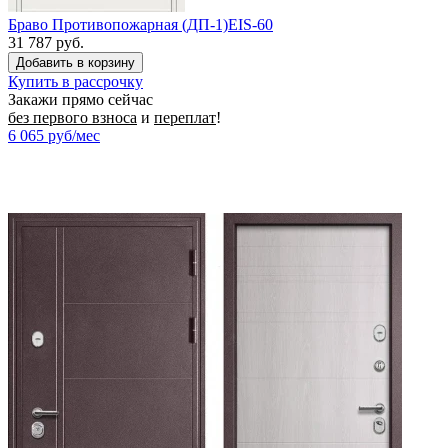
Браво Противопожарная (ДП-1)EIS-60
31 787 руб.
Купить в рассрочку
Закажи прямо сейчас
без первого взноса
и
переплат
!
6 065
руб/мес