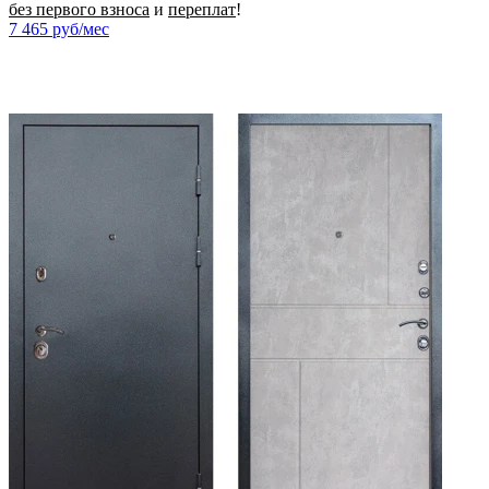
без первого взноса
и
переплат
!
7 465
руб/мес