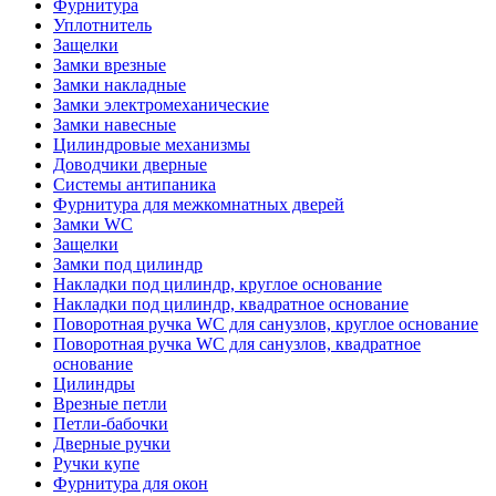
Фурнитура
Уплотнитель
Защелки
Замки врезные
Замки накладные
Замки электромеханические
Замки навесные
Цилиндровые механизмы
Доводчики дверные
Системы антипаника
Фурнитура для межкомнатных дверей
Замки WC
Защелки
Замки под цилиндр
Накладки под цилиндр, круглое основание
Накладки под цилиндр, квадратное основание
Поворотная ручка WC для санузлов, круглое основание
Поворотная ручка WC для санузлов, квадратное
основание
Цилиндры
Врезные петли
Петли-бабочки
Дверные ручки
Ручки купе
Фурнитура для окон