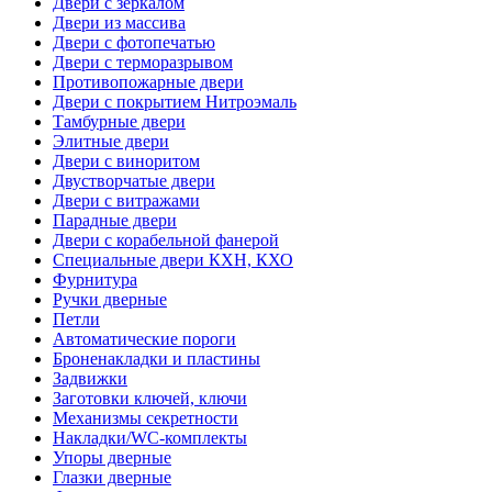
Двери с зеркалом
Двери из массива
Двери с фотопечатью
Двери с терморазрывом
Противопожарные двери
Двери с покрытием Нитроэмаль
Тамбурные двери
Элитные двери
Двери с виноритом
Двустворчатые двери
Двери с витражами
Парадные двери
Двери с корабельной фанерой
Специальные двери КХН, КХО
Фурнитура
Ручки дверные
Петли
Автоматические пороги
Броненакладки и пластины
Задвижки
Заготовки ключей, ключи
Механизмы секретности
Накладки/WC-комплекты
Упоры дверные
Глазки дверные