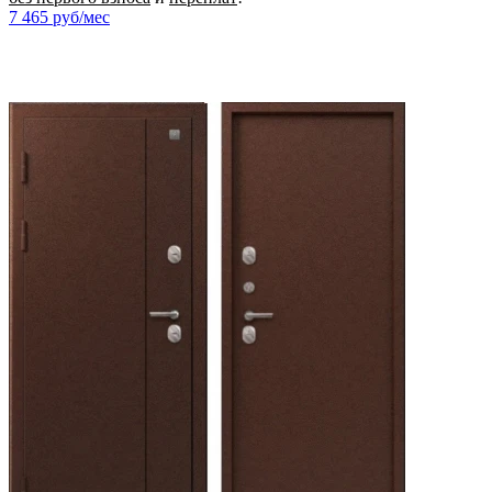
7 465
руб/мес