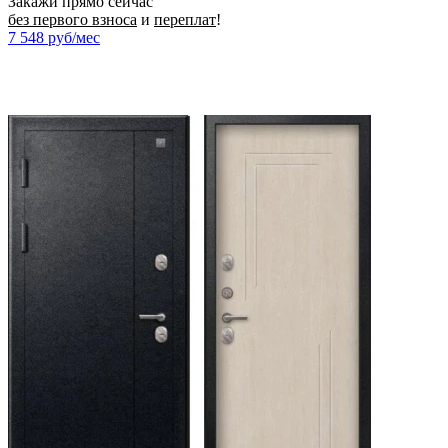
Закажи прямо сейчас
без первого взноса
и
переплат
!
7 548
руб/мес