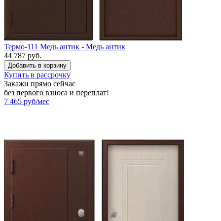
Термо-111 Медь антик - Медь антик
44 787 руб.
Купить в рассрочку
Закажи прямо сейчас
без первого взноса
и
переплат
!
7 465
руб/мес