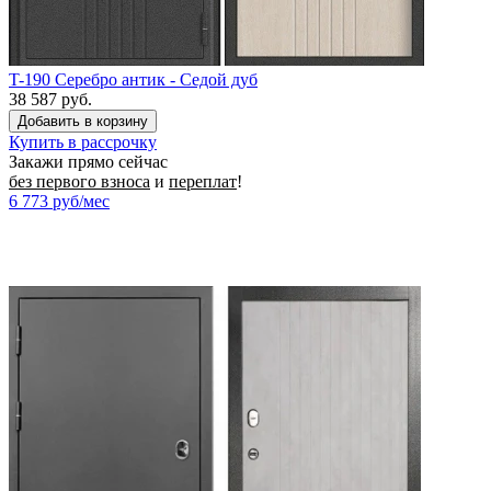
T-190 Серебро антик - Седой дуб
38 587 руб.
Купить в рассрочку
Закажи прямо сейчас
без первого взноса
и
переплат
!
6 773
руб/мес