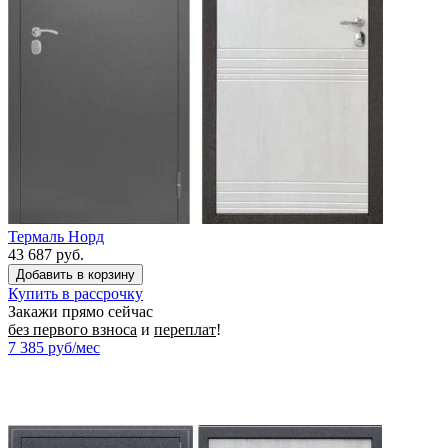
Термаль Норд
43 687 руб.
Купить в рассрочку
Закажи прямо сейчас
без первого взноса
и
переплат
!
7 385
руб/мес