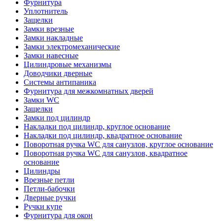
Фурнитура
Уплотнитель
Защелки
Замки врезные
Замки накладные
Замки электромеханические
Замки навесные
Цилиндровые механизмы
Доводчики дверные
Системы антипаника
Фурнитура для межкомнатных дверей
Замки WC
Защелки
Замки под цилиндр
Накладки под цилиндр, круглое основание
Накладки под цилиндр, квадратное основание
Поворотная ручка WC для санузлов, круглое основание
Поворотная ручка WC для санузлов, квадратное
основание
Цилиндры
Врезные петли
Петли-бабочки
Дверные ручки
Ручки купе
Фурнитура для окон