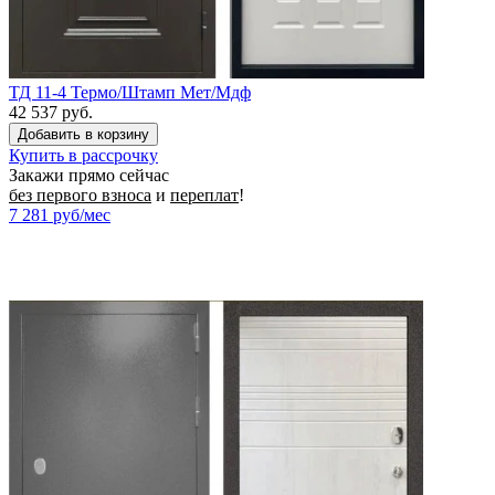
ТД 11-4 Термо/Штамп Мет/Мдф
42 537 руб.
Купить в рассрочку
Закажи прямо сейчас
без первого взноса
и
переплат
!
7 281
руб/мес