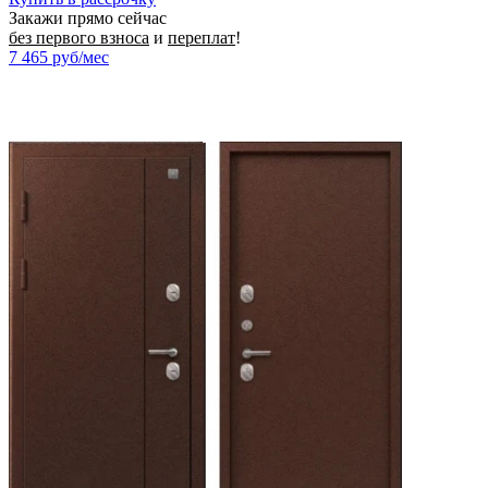
Закажи прямо сейчас
без первого взноса
и
переплат
!
7 465
руб/мес