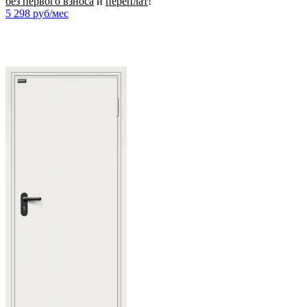
без первого взноса
и
переплат
!
5 298
руб/мес