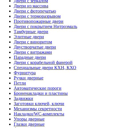
Двери с зеркалом
Двери из массива
Двери с фотопечатью
Двери с терморазрывом
Противопожарные двери
Двери с покрытием Нитроэмаль
Тамбурные двери
Элитные двери
Двери с виноритом
Двустворчатые двери
Двери с витражами
Парадные двери
Двери с корабельной фанерой
Специальные двери КХН, КХО
Фурнитура
Ручки дверные
Петли
Автоматические пороги
Броненакладки и пластины
Задвижки
Заготовки ключей, ключи
Механизмы секретности
Накладки/WC-комплекты
Упоры дверные
Глазки дверные