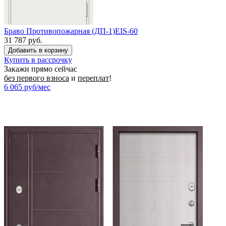
Браво Противопожарная (ДП-1)EIS-60
31 787 руб.
Купить в рассрочку
Закажи прямо сейчас
без первого взноса
и
переплат
!
6 065
руб/мес