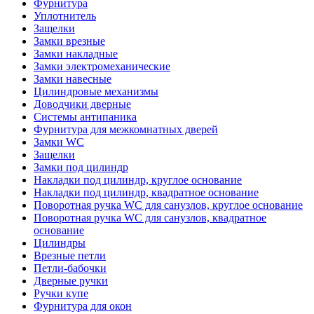
Фурнитура
Уплотнитель
Защелки
Замки врезные
Замки накладные
Замки электромеханические
Замки навесные
Цилиндровые механизмы
Доводчики дверные
Системы антипаника
Фурнитура для межкомнатных дверей
Замки WC
Защелки
Замки под цилиндр
Накладки под цилиндр, круглое основание
Накладки под цилиндр, квадратное основание
Поворотная ручка WC для санузлов, круглое основание
Поворотная ручка WC для санузлов, квадратное
основание
Цилиндры
Врезные петли
Петли-бабочки
Дверные ручки
Ручки купе
Фурнитура для окон