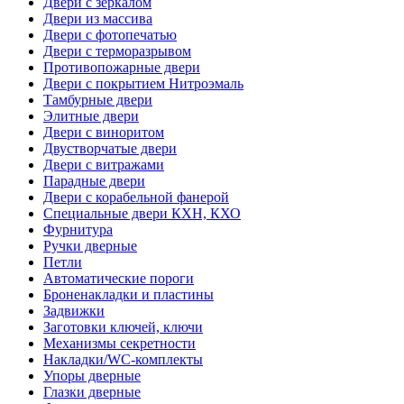
Двери с зеркалом
Двери из массива
Двери с фотопечатью
Двери с терморазрывом
Противопожарные двери
Двери с покрытием Нитроэмаль
Тамбурные двери
Элитные двери
Двери с виноритом
Двустворчатые двери
Двери с витражами
Парадные двери
Двери с корабельной фанерой
Специальные двери КХН, КХО
Фурнитура
Ручки дверные
Петли
Автоматические пороги
Броненакладки и пластины
Задвижки
Заготовки ключей, ключи
Механизмы секретности
Накладки/WC-комплекты
Упоры дверные
Глазки дверные